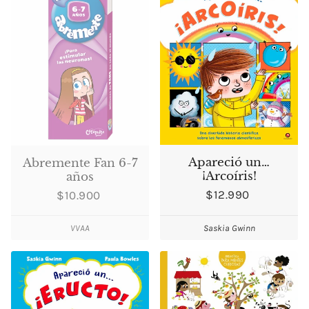
Apareció un…
Abremente Fan 6-7
¡Arcoíris!
años
$12.990
$10.900
VVAA
Saskia Gwinn