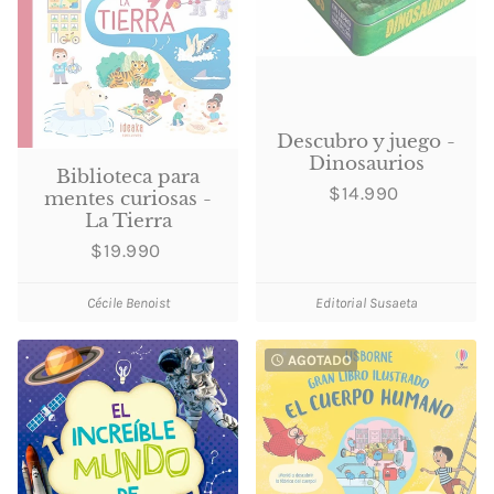
Descubro y juego -
Dinosaurios
Biblioteca para
$14.990
mentes curiosas -
La Tierra
$19.990
Cécile Benoist
Editorial Susaeta
AGOTADO
watch_later