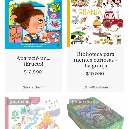
Biblioteca para
Apareció un…
mentes curiosas -
¡Eructo!
La granja
$12.990
$19.990
Saskia Gwinn
Camille Babeau
AGOTADO
AGOTADO
watch_later
watch_later