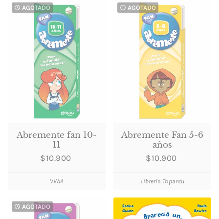
AGOTADO
AGOTADO
watch_later
watch_later
Abremente fan 10-
Abremente Fan 5-6
11
años
$10.900
$10.900
VVAA
Librería Tripantu
AGOTADO
watch_later