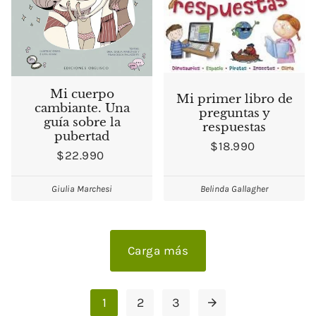
Mi cuerpo
Mi primer libro de
cambiante. Una
preguntas y
guía sobre la
respuestas
pubertad
$18.990
$22.990
Giulia Marchesi
Belinda Gallagher
Carga más
1
2
3
arrow_forward