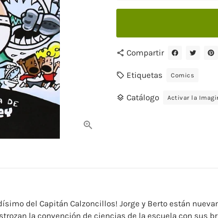
Compartir
share
Etiquetas
local_offer
Comics
Catálogo
layers
Activar la Imag
tidísimo del Capitán Calzoncillos! Jorge y Berto están nue
estrozan la convención de ciencias de la escuela con sus b