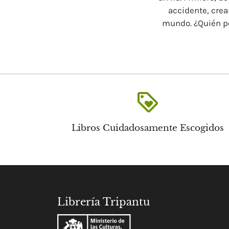
accidente, cre
mundo. ¿Quién po
loyalty
Libros Cuidadosamente Escogidos
Librería Tripantu