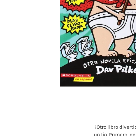
¡Otro libro diver
un lío. Primero, d