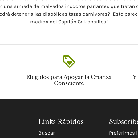
an una armada de malvados inodoros parlantes que tratan d
drá detener a las diabólicas tazas carnívoras? ¡Esto parec
medida del Capitán Calzoncillos!
loyalty
Elegidos para Apoyar la Crianza
Y
Consciente
Links Rápidos
Subscríb
Buscar
Preferimos l